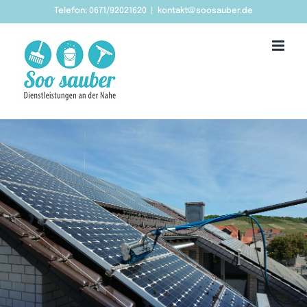
Zum
Telefon: 0671/92021620
|
kontakt@soosauber.de
Inhalt
springen