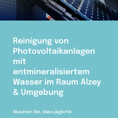
Reinigung von
Photovoltaikanlagen
mit
entmineralisiertem
Wasser im Raum Alzey
& Umgebung
Wussten Sie, dass jegliche