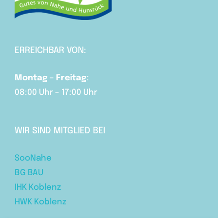
ERREICHBAR VON:
Montag – Freitag
:
08:00 Uhr – 17:00 Uhr
WIR SIND MITGLIED BEI
SooNahe
BG BAU
IHK Koblenz
HWK Koblenz