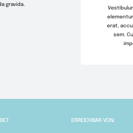
a gravida.
Vestibulu
elementum 
erat, accu
sem. Cu
imp
BIET
ERREICHBAR VON: