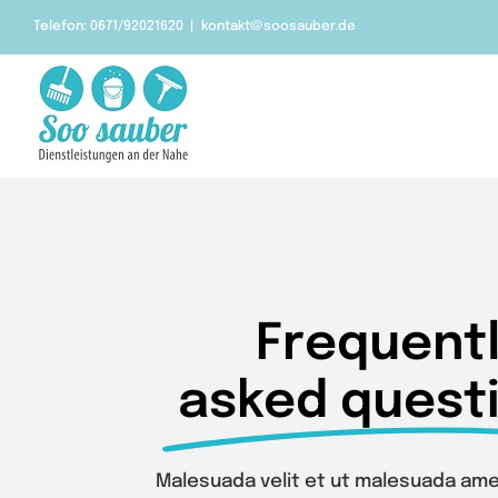
Zum
Telefon: 0671/92021620
|
kontakt@soosauber.de
Inhalt
springen
Frequent
asked quest
Malesuada velit et ut malesuada ame