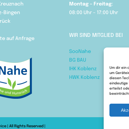
 Kreuznach
Montag – Freitag
:
z-Bingen
08:00 Uhr – 17:00 Uhr
srück
WIR SIND MITGLIED BEI
te auf Anfrage
SooNahe
BG BAU
Um dir ein 
IHK Koblenz
um Gerätei
HWK Koblenz
diesen Tec
eindeutige
erteilst o
beeinträch
Akz
vice
| All Rights Reserved |