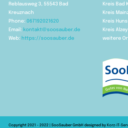
Reblausweg 3, 55543 Bad
Kreis Bad
Kreuznach
Kreis Main
Phone:
067192021620
Kreis Hun
Email:
kontakt@soosauber.de
Kreis Alzey
Web:
https://soosauber.de
weitere Or
Copyright 2021 - 2022 | SooSauber GmbH designed by
Korz-IT-Ser