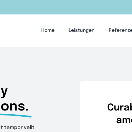
Home
Leistungen
Referenz
ly
ions.
Curab
ame
t tempor velit