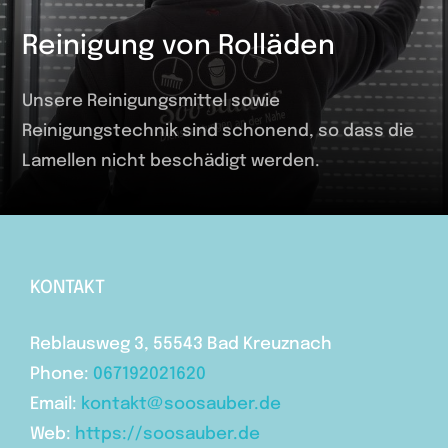
Reinigung von Rolläden
Unsere Reinigungsmittel sowie
Reinigungstechnik sind schonend, so dass die
Lamellen nicht beschädigt werden.
KONTAKT
Reblausweg 3, 55543 Bad Kreuznach
Phone:
067192021620
Email:
kontakt@soosauber.de
Web:
https://soosauber.de