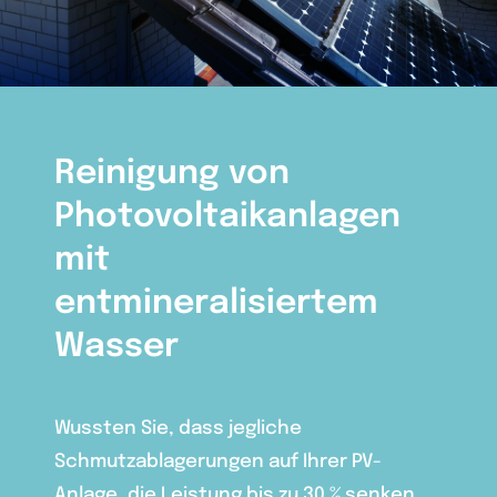
Reinigung von
Photovoltaikanlagen
mit
entmineralisiertem
Wasser
Wussten Sie, dass jegliche
Schmutzablagerungen auf Ihrer PV-
Anlage, die Leistung bis zu 30 % senken