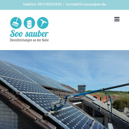
Zum
Telefon: 0671/92021620
|
kontakt@soosauber.de
Inhalt
springen